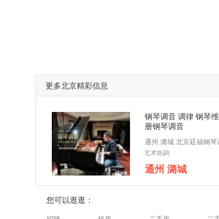
更多北京精彩信息
钢琴调音 调律 钢琴维
册钢琴调音
艺术培训|
通州 潞城
您可以逛逛：