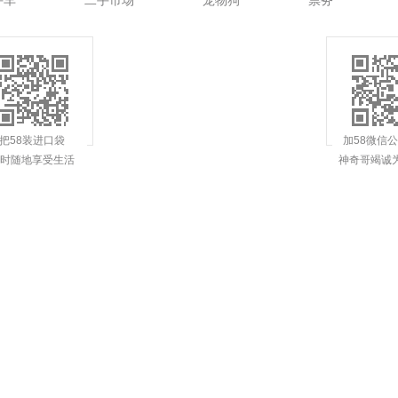
手车
二手市场
宠物狗
票务
把58装进口袋
加58微信
时随地享受生活
神奇哥竭诚