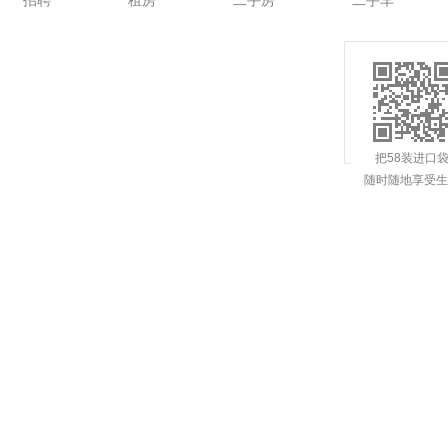
招聘
租房
二手房
二手车
把58装进口
随时随地享受生